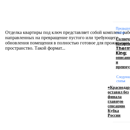
Отделка квартиры под ключ: современный подх
созданию комфортного пространства
12.07.2026
Предыду
Отделка квартиры под ключ представляет собой комплекс раб
статья
направленных на превращение пустого или требующего
Солнеч
обновления помещения в полностью готовое для проживания
батаре
Ther
пространство. Такой формат...
King:
описан
и
Производство полиэтиленовых пакетов с
преиму
логотипом: эффективный инструмент бренда
Следующ
статья
17.06.2026
«Краснодар
оставил без
финала
главную
Девушка в бокале: легендарный номер бурлеска
сенсацию
искусство эффектного представления
Кубка
России
11.06.2026