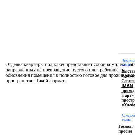
Новое на сайте
Интерьер
Отделка квартиры под ключ: современный подх
созданию комфортного пространства
12.07.2026
Предыд
Отделка квартиры под ключ представляет собой комплекс раб
статья
направленных на превращение пустого или требующего
Выста
обновления помещения в полностью готовое для проживания
художн
Сергея
пространство. Такой формат...
IMAN
проход
в арт-
Производство полиэтиленовых пакетов с
простр
«Хлебо
логотипом: эффективный инструмент бренда
Следую
17.06.2026
статья
Госдолг
пробил