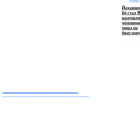
статья
Йоханне
Девушка в бокале: легендарный номер бурлеска
Бё стал 
искусство эффектного представления
кратны
чемпион
11.06.2026
мира по
биатлон
Inform-71.ru
ПРОФЕССИОНАЛЬНЫЕ НОВОСТИ
Ежедневные актуальные новости, собранные из разных уголков земного шара
нашими корреспондентами
━ Присоединяйся