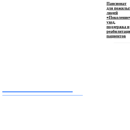
Пансионат
для пожилы
людей
«Поколение
Девушка в бокале: легендарный номер бурлеска
уход,
искусство эффектного представления
поддержка и
реабилитац
11.06.2026
пациентов
Inform-71.ru
ПРОФЕССИОНАЛЬНЫЕ НОВОСТИ
Ежедневные актуальные новости, собранные из разных уголков земного шара
нашими корреспондентами
━ Присоединяйся