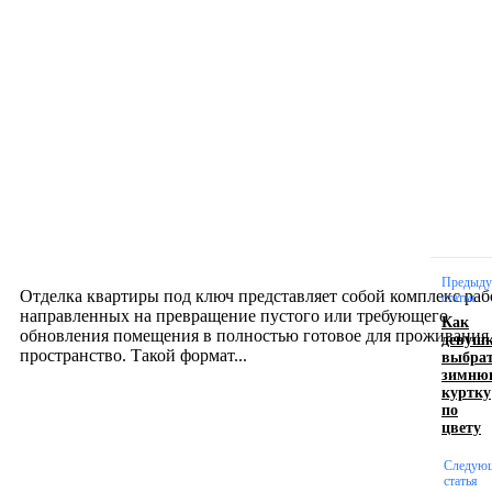
Новое на сайте
Интерьер
Отделка квартиры под ключ: современный подх
созданию комфортного пространства
12.07.2026
Предыд
Отделка квартиры под ключ представляет собой комплекс раб
статья
направленных на превращение пустого или требующего
Как
обновления помещения в полностью готовое для проживания
девуш
выбра
пространство. Такой формат...
зимню
куртку
по
Производство полиэтиленовых пакетов с
цвету
логотипом: эффективный инструмент бренда
Следую
статья
17.06.2026