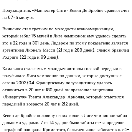
Полузащитник «Манчестер Сити» Кевин Де Брюйне сравнял счет
на 67-й минуте.
Винисиус стал третьим по молодости южноамериканцем,
который забил 15 мячей в Лиге чемпионов: ему удалось сделать
это в 22 года и 301 день. Лидером по этому показателю является
аргентинец Лионель Месси (21 год и 288 дней), следом бразилец
Родриго (22 года и 99 дней).
Камавинга стал самым молодым автором голевой передачи в
полуфинале Лиги чемпионов по данным, которые доступны с
сезона 2003/04. Французскому полузащитнику удалось
отличиться в 20 лет и 180 дней, он превзошел защитника
«Ливерпуля» Трента Александер-Арнолда, который отметился
передачей в возрасте 20 лет и 212 дней.
Кевин де Брюйне половину своих голов в Лиге чемпионов забил
дальними ударами: 7 из 14 ударов были забиты из-за пределов
штрафной площади. Кроме того, бельгиец чаще забивает в плей-