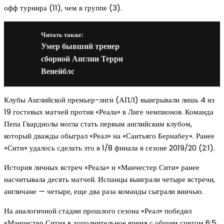
офф турнира (11), чем в группе (3).
Читать также:
Умер бывший тренер
сборной Англии Терри
Венейблс
Клубы Английской премьер-лиги (АПЛ) выигрывали лишь 4 из
19 гостевых матчей против «Реала» в Лиге чемпионов. Команда
Пепа Гвардиолы могла стать первым английским клубом,
который дважды обыграл «Реал» на «Сантьяго Бернабеу». Ранее
«Сити» удалось сделать это в 1/8 финала в сезоне 2019/20 (2:1).
История личных встреч «Реала» и «Манчестер Сити» ранее
насчитывала десять матчей. Испанцы выиграли четыре встречи,
англичане — четыре, еще два раза команды сыграли вничью.
На аналогичной стадии прошлого сезона «Реал» победил
«Манчестер Сити» в дополнительное время с общим счетом 6:5.