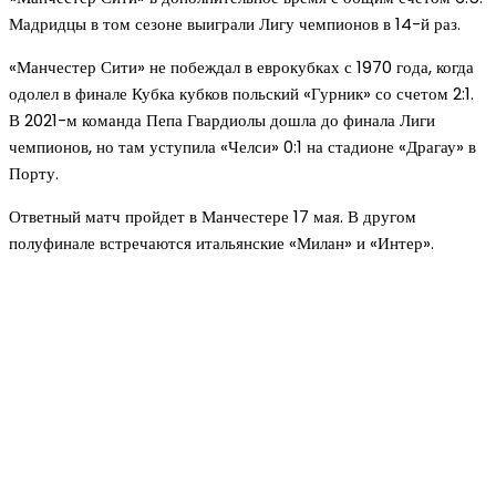
Мадридцы в том сезоне выиграли Лигу чемпионов в 14-й раз.
«Манчестер Сити» не побеждал в еврокубках с 1970 года, когда
одолел в финале Кубка кубков польский «Гурник» со счетом 2:1.
В 2021-м команда Пепа Гвардиолы дошла до финала Лиги
чемпионов, но там уступила «Челси» 0:1 на стадионе «Драгау» в
Порту.
Ответный матч пройдет в Манчестере 17 мая. В другом
полуфинале встречаются итальянские «Милан» и «Интер».
Новое на сайте
Интерьер
Отделка квартиры под ключ: современный подх