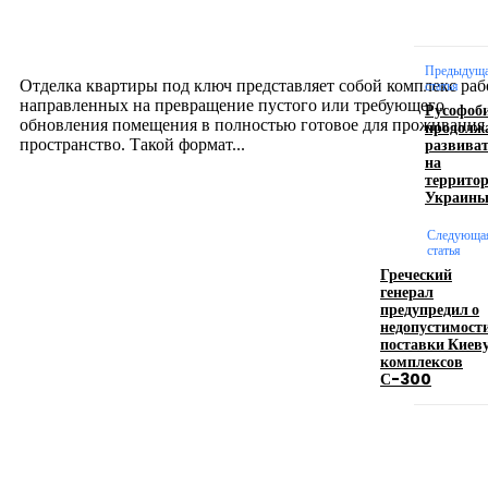
созданию комфортного пространства
12.07.2026
Предыдущ
Отделка квартиры под ключ представляет собой комплекс раб
статья
направленных на превращение пустого или требующего
Русофоб
обновления помещения в полностью готовое для проживания
продолж
развива
пространство. Такой формат...
на
террито
Украин
Производство полиэтиленовых пакетов с
логотипом: эффективный инструмент бренда
Следующа
статья
Греческий
17.06.2026
генерал
предупредил о
недопустимост
поставки Киев
Девушка в бокале: легендарный номер бурлеска
комплексов
искусство эффектного представления
С-300
11.06.2026