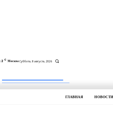
C
.2
Москва
Суббота, 8 августа, 2026
Inform-71.ru
ПРОФЕССИОНАЛЬНЫЕ НОВОСТИ
ГЛАВНАЯ
НОВОСТ