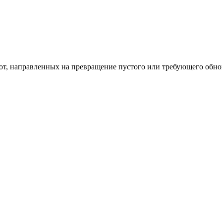
од к созданию комфортного пространства
бот, направленных на превращение пустого или требующего обн
пом: эффективный инструмент бренда
и искусство эффектного представления