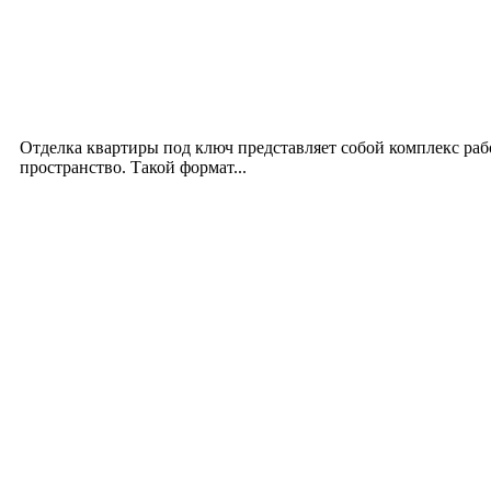
Новое на сайте
Интерьер
Отделка квартиры под ключ: современный подх
12.07.2026
Отделка квартиры под ключ представляет собой комплекс ра
пространство. Такой формат...
Производство полиэтиленовых пакетов с логоти
17.06.2026
Девушка в бокале: легендарный номер бурлеска 
11.06.2026