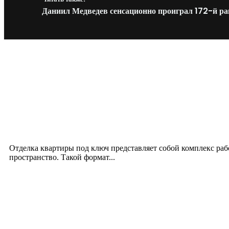
Даниил Медведев сенсационно проиграл 172-й рак
Новое на сайте
Интерьер
Отделка квартиры под ключ: современный подх
12.07.2026
Отделка квартиры под ключ представляет собой комплекс ра
пространство. Такой формат...
Производство полиэтиленовых пакетов с логоти
17.06.2026