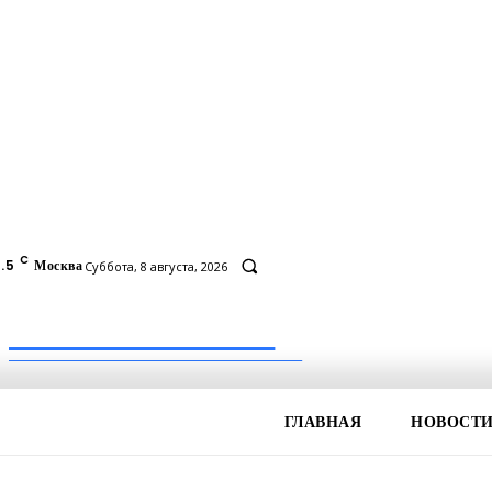
C
.5
Москва
Суббота, 8 августа, 2026
Inform-71.ru
ПРОФЕССИОНАЛЬНЫЕ НОВОСТИ
ГЛАВНАЯ
НОВОСТ