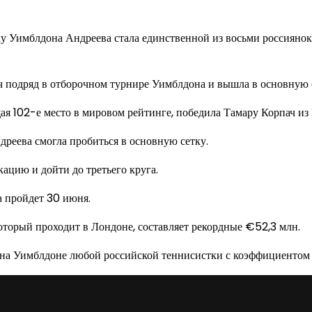
тку Уимблдона Андреева стала единственной из восьми россиян
ч подряд в отборочном турнире Уимблдона и вышла в основную 
 102-е место в мировом рейтинге, победила Тамару Корпач из Ге
дреева смогла пробиться в основную сетку.
ацию и дойти до третьего круга.
а пройдет 30 июня.
оторый проходит в Лондоне, составляет рекордные €52,3 млн.
 на Уимблдоне любой российской теннисистки с коэффициентом 