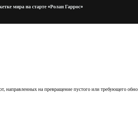
етке мира на старте «Ролан Гаррос»
од к созданию комфортного пространства
бот, направленных на превращение пустого или требующего обн
пом: эффективный инструмент бренда