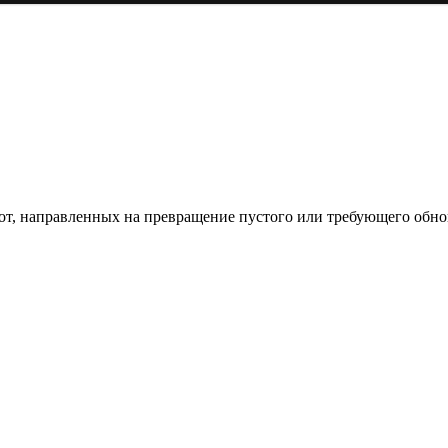
од к созданию комфортного пространства
бот, направленных на превращение пустого или требующего обн
пом: эффективный инструмент бренда
и искусство эффектного представления