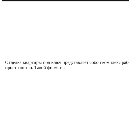
Новое на сайте
Интерьер
Отделка квартиры под ключ: современный подх
12.07.2026
Отделка квартиры под ключ представляет собой комплекс ра
пространство. Такой формат...
Производство полиэтиленовых пакетов с логоти
17.06.2026
Девушка в бокале: легендарный номер бурлеска 
11.06.2026