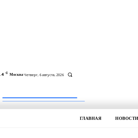
C
.4
Москва
Четверг, 6 августа, 2026
Inform-71.ru
ПРОФЕССИОНАЛЬНЫЕ НОВОСТИ
ГЛАВНАЯ
НОВОСТ