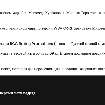
емпионом мира Бой Магомеда Курбанова и Мишеля Соро стал гл
нке с чемпионом мира по версии WBA Gold, французом Мишелем 
рнира RCC Boxing Promotions (основана Русской медной компа
ступает в весовой категории до 69 кг. В своем последнем поеди
 побед, потерпел два поражения, один поединок завершился вни
твертый матч подряд