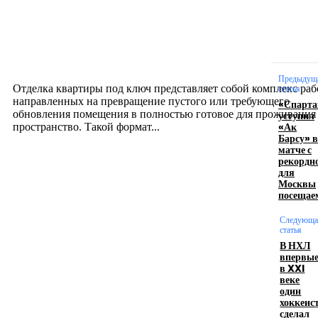
Интерьер
Отделка квартиры под ключ: современный подх
созданию комфортного пространства
12.07.2026
Предыдущ
Отделка квартиры под ключ представляет собой комплекс раб
статья
направленных на превращение пустого или требующего
«Спарта
обновления помещения в полностью готовое для проживания
уступил
«Ак
пространство. Такой формат...
Барсу» в
матче с
рекордн
Производство полиэтиленовых пакетов с
для
Москвы
логотипом: эффективный инструмент бренда
посещае
17.06.2026
Следующа
статья
В НХЛ
впервы
Девушка в бокале: легендарный номер бурлеска
в XXI
искусство эффектного представления
веке
один
11.06.2026
хоккеис
сделал