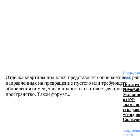
Новое на сайте
Интерьер
Отделка квартиры под ключ: современный подх
созданию комфортного пространства
12.07.2026
Предыдущ
Отделка квартиры под ключ представляет собой комплекс раб
статья
направленных на превращение пустого или требующего
Писател
обновления помещения в полностью готовое для проживания
Поляков
Уехавши
пространство. Такой формат...
из РФ
знамени
страдаю
Производство полиэтиленовых пакетов с
«синдр
Солжен
логотипом: эффективный инструмент бренда
Следующ
17.06.2026
статья