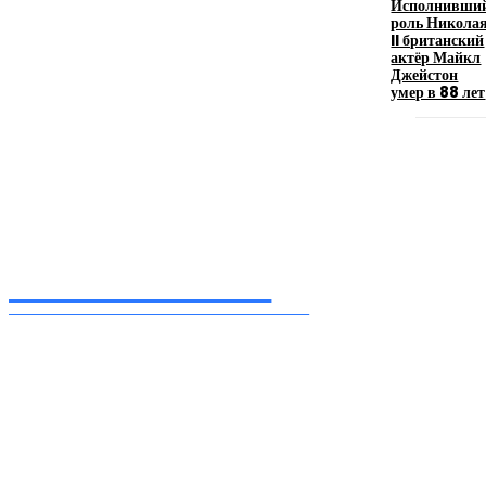
Исполнивши
роль Никола
II британский
Девушка в бокале: легендарный номер бурлеска
актёр Майкл
искусство эффектного представления
Джейстон
умер в 88 лет
11.06.2026
Inform-71.ru
ПРОФЕССИОНАЛЬНЫЕ НОВОСТИ
Ежедневные актуальные новости, собранные из разных уголков земного шара
нашими корреспондентами
━ Присоединяйся
Facebook
Instagram
Telegram