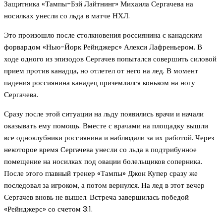
Защитника «Тампы-Бэй Лайтнинг» Михаила Сергачева на
носилках унесли со льда в матче НХЛ.
Это произошло после столкновения россиянина с канадским
форвардом «Нью-Йорк Рейнджерс» Алекси Лафреньером. В
ходе одного из эпизодов Сергачев попытался совершить силовой
прием против канадца, но отлетел от него на лед. В момент
падения россиянина канадец приземлился коньком на ногу
Сергачева.
Сразу после этой ситуации на льду появились врачи и начали
оказывать ему помощь. Вместе с врачами на площадку вышли
все одноклубники россиянина и наблюдали за их работой. Через
некоторое время Сергачева унесли со льда в подтрибунное
помещение на носилках под овации болельщиков соперника.
После этого главный тренер «Тампы» Джон Купер сразу же
последовал за игроком, а потом вернулся. На лед в этот вечер
Сергачев вновь не вышел. Встреча завершилась победой
«Рейнджерс» со счетом 3:1.