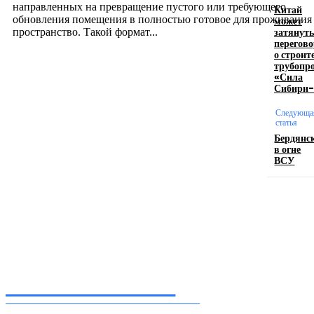
направленных на превращение пустого или требующего
Китай
обновления помещения в полностью готовое для проживания
может
затянуть
пространство. Такой формат...
перегов
о строит
трубопр
Производство полиэтиленовых пакетов с
«Сила
Сибири
логотипом: эффективный инструмент бренда
Следующа
17.06.2026
статья
Бердянс
в огне
ВСУ
Девушка в бокале: легендарный номер бурлеска
искусство эффектного представления
11.06.2026
Inform-71.ru
ПРОФЕССИОНАЛЬНЫЕ НОВОСТИ