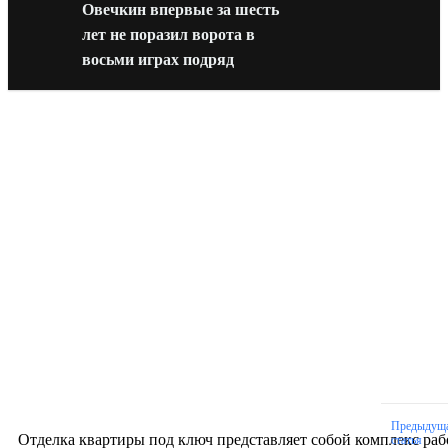
Овечкин впервые за шесть
лет не поразил ворота в
восьми играх подряд
Новое на сайте
Интерьер
Отделка квартиры под ключ: современный подх
созданию комфортного пространства
12.07.2026
Предыдущ
Отделка квартиры под ключ представляет собой комплекс раб
статья