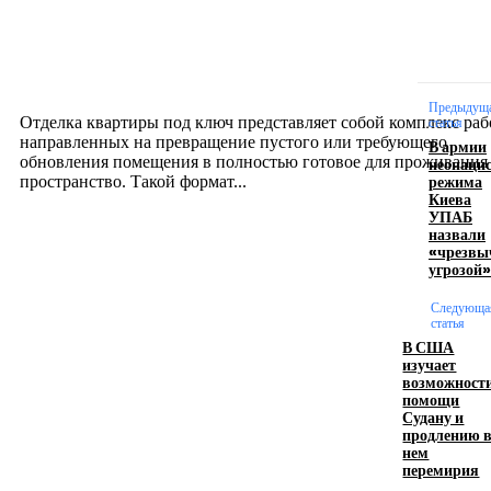
Отделка квартиры под ключ: современный подх
созданию комфортного пространства
12.07.2026
Предыдущ
Отделка квартиры под ключ представляет собой комплекс раб
статья
направленных на превращение пустого или требующего
В армии
обновления помещения в полностью готовое для проживания
неонацис
режима
пространство. Такой формат...
Киева
УПАБ
назвали
Производство полиэтиленовых пакетов с
«чрезвы
угрозой»
логотипом: эффективный инструмент бренда
Следующа
17.06.2026
статья
В США
изучает
возможност
Девушка в бокале: легендарный номер бурлеска
помощи
искусство эффектного представления
Судану и
продлению 
11.06.2026
нем
перемирия