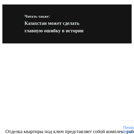
Читать также:
Казахстан может сделать
главную ошибку в истории
Новое на сайте
Интерьер
Отделка квартиры под ключ: современный подх
созданию комфортного пространства
12.07.2026
Преды
Отделка квартиры под ключ представляет собой комплекс раб
статья