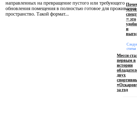
направленных на превращение пустого или требующего
Поче
обновления помещения в полностью готовое для проживания
услуг
спец
пространство. Такой формат...
– это
удобн
и
Производство полиэтиленовых пакетов с
выго
логотипом: эффективный инструмент бренда
Следу
статья
17.06.2026
Месси ста
первым в
истории
обладател
Девушка в бокале: легендарный номер бурлеска
двух
искусство эффектного представления
спортивн
«Оскаров
11.06.2026
за год