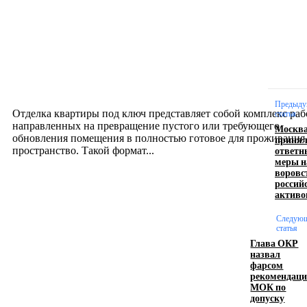
Новое на сайте
Интерьер
Отделка квартиры под ключ: современный подх
созданию комфортного пространства
12.07.2026
Предыду
Отделка квартиры под ключ представляет собой комплекс раб
статья
направленных на превращение пустого или требующего
Москв
обновления помещения в полностью готовое для проживания
приня
ответн
пространство. Такой формат...
меры н
воровс
россий
Производство полиэтиленовых пакетов с
активо
логотипом: эффективный инструмент бренда
Следую
статья
17.06.2026
Глава ОКР
назвал
фарсом
рекомендац
Девушка в бокале: легендарный номер бурлеска
МОК по
искусство эффектного представления
допуску