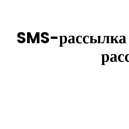
SMS-рассылка д
рас