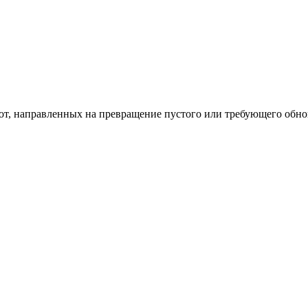
од к созданию комфортного пространства
бот, направленных на превращение пустого или требующего обн
пом: эффективный инструмент бренда
и искусство эффектного представления