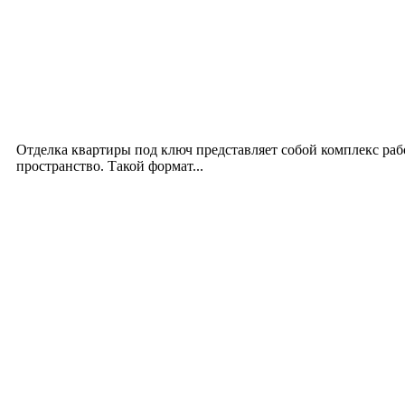
Новое на сайте
Интерьер
Отделка квартиры под ключ: современный подх
12.07.2026
Отделка квартиры под ключ представляет собой комплекс ра
пространство. Такой формат...
Производство полиэтиленовых пакетов с логоти
17.06.2026
Девушка в бокале: легендарный номер бурлеска 
11.06.2026