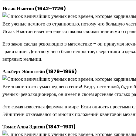
Исаак Ньютон (1642–1726)
Все ученые немного со странностью, потому что большую часть
Исаак Ньютон известен еще со школы своими знаниями о грави
Его закон сделал революцию в математике – он придумал исчи
гравитации. Детство у него было непростое, сверстники издева
ветряных мельниц.
Альберт Эйнштейн (1879–1955)
Все знают этого сумасшедшего гения! Вид у него такой, будто
ученых-революционеров, он имеет в своем арсенале столько раб
Это самая известная формула в мире. Если описать простыми сл
Эйнштейн отказывался от многих положений квантовой механики
Томас Алва Эдисон (1847–1931)