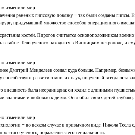
чения раненых гипсовую повязку – так были созданы гипсы. Его
хирург, придумавший множество способов операционного вмешат
срастания костей. Пирогов считается основоположником военно
нь в тайне. Тело ученого находится в Винницком некрополе, и ем
е менее Дмитрий Менделеев создал куда больше. Например, безды
у способствуют развитию многих наук, но ученый всегда остава
его внешность была неординарна: он ходил с длинными пушистым
и знаниями и любовью к детям. Он любил своих детей глубоко, 
технологии – во всяком случае в привычном виде. Никола Тесла 
ро этого ученого, поражаешься его гениальности.