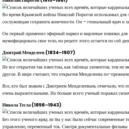
Николай Пирогов (1810–1881)
Во время Крымской войны Николай Пирогов использовал для ле
сослуживцам сохранить конечности. Он – гениальный врач и 
Он первый применил эфирный наркоз и марлевые повязки для 
мумифицировать свое тело, но рецепт этого остается по сей де
Дмитрий Менделеев (1834–1907)
Не все открытия так известны, как таблица элементов, тем н
другое. В мире считают, что открытия Менделеева по-прежнем
Все, кто был знаком с Дмитрием Менделеевым, отмечали, что 
очень выразительными. Но больше всего ученый поражал своим
Никола Тесла (1856–1943)
Без этого ученого вряд ли бы у нас были сейчас современные 
управление, переменный ток. Смотря документальные фильмы п