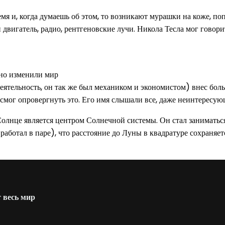
емя и, когда думаешь об этом, то возникают мурашки на коже, п
вигатель, радио, рентгеновские лучи. Никола Тесла мог говорить
еятельность, он так же был механиком и экономистом) внес бол
н смог опровергнуть это. Его имя слышали все, даже неинтересую
 Солнце является центром Солнечной системы. Он стал занимать
аботал в паре), что расстояние до Луны в квадратуре сохраняет
весь мир⁠⁠