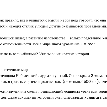
к правило, все начинается с мысли, не зря ведь говорят, что он
ся и находят отклик у людей, другие оказываются провальными.
 большой вклад в развитие человечества – только представьте, 
ю относительности. Все в мире знают уравнение E = mc².
назвать величайшими? Узнаем о них краткие истории.
енщина Нобелевский лауреат и ученый. Она открыла 2 элемент
ельзя трогать еще очень долгие годы (не меньше 1500 лет), име
иком излучения в смеси, превышающей мощность урана или тори
 лет. Даже документы, которыми она пользовалась, хранятся в с