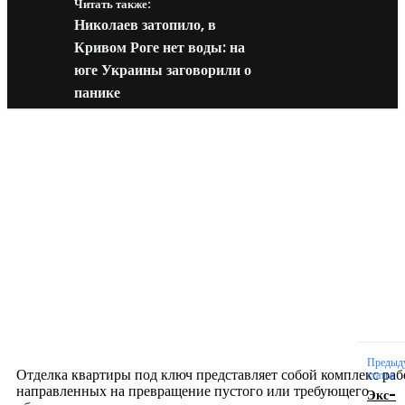
Читать также:
Николаев затопило, в
Кривом Роге нет воды: на
юге Украины заговорили о
панике
Новое на сайте
Интерьер
Отделка квартиры под ключ: современный подх
созданию комфортного пространства
12.07.2026
Предыд
Отделка квартиры под ключ представляет собой комплекс раб
статья
направленных на превращение пустого или требующего
Экс-