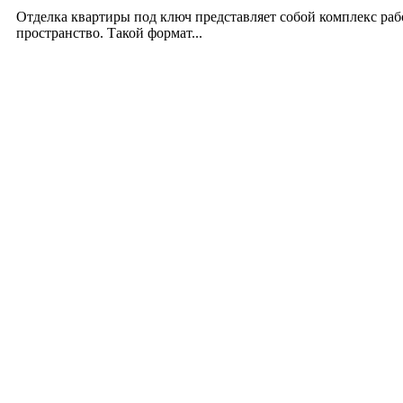
12.07.2026
Отделка квартиры под ключ представляет собой комплекс ра
пространство. Такой формат...
Производство полиэтиленовых пакетов с логоти
17.06.2026
Девушка в бокале: легендарный номер бурлеска 
11.06.2026