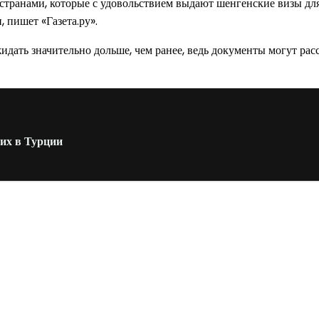
странами, которые с удовольствием выдают шенгенские визы дл
 пишет «Газета.ру».
идать значительно дольше, чем ранее, ведь документы могут рас
оих в Турции
од к созданию комфортного пространства