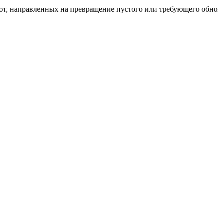
бот, направленных на превращение пустого или требующего обн
пом: эффективный инструмент бренда
и искусство эффектного представления