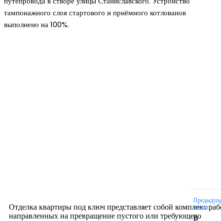
путепровода в створе улицы Станиславского. Устройство
тампонажного слоя стартового и приёмного котлованов
выполнено на 100%.
Новое на сайте
Интерьер
Отделка квартиры под ключ: современный подх
созданию комфортного пространства
12.07.2026
Предыдущ
Отделка квартиры под ключ представляет собой комплекс раб
статья
направленных на превращение пустого или требующего
В