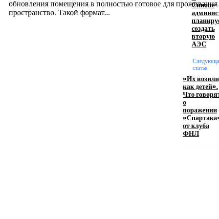
обновления помещения в полностью готовое для проживания
Синопе
админис
пространство. Такой формат...
планиру
создать
вторую
Производство полиэтиленовых пакетов с
АЭС
логотипом: эффективный инструмент бренда
Следующа
статья
17.06.2026
«Их возили
как детей».
Что говоря
о
Девушка в бокале: легендарный номер бурлеска
поражении
искусство эффектного представления
«Спартака
от клуба
11.06.2026
ФНЛ