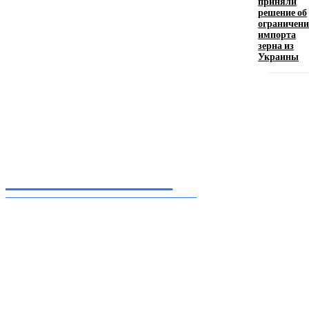
приняли
искусство эффектного представления
решение об
ограничен
11.06.2026
импорта
зерна из
Украины
Inform-71.ru
ПРОФЕССИОНАЛЬНЫЕ НОВОСТИ
Ежедневные актуальные новости, собранные из разных уголков земного шара
нашими корреспондентами
━ Присоединяйся
Facebook
Instagram
Telegram