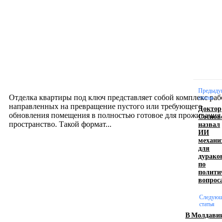
Новое на сайте
Интерьер
Отделка квартиры под ключ: современный подх
созданию комфортного пространства
12.07.2026
Предыду
Отделка квартиры под ключ представляет собой комплекс раб
статья
направленных на превращение пустого или требующего
Доктор
обновления помещения в полностью готовое для проживания
Соснов
назвал
пространство. Такой формат...
ИИ
механи
для
Производство полиэтиленовых пакетов с
дурако
по
логотипом: эффективный инструмент бренда
полити
вопрос
17.06.2026
Следую
статья
В Молдави
Девушка в бокале: легендарный номер бурлеска