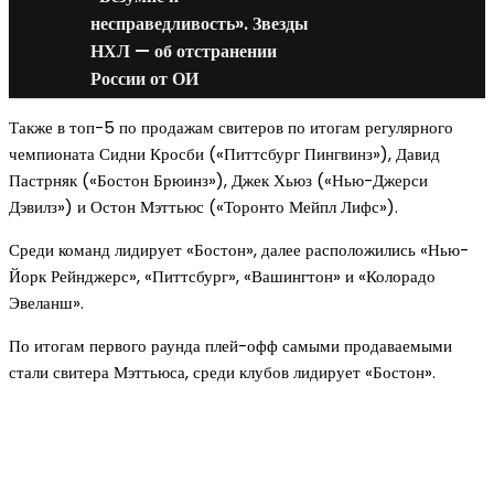
несправедливость». Звезды
НХЛ — об отстранении
России от ОИ
Также в топ-5 по продажам свитеров по итогам регулярного
чемпионата Сидни Кросби («Питтсбург Пингвинз»), Давид
Пастрняк («Бостон Брюинз»), Джек Хьюз («Нью-Джерси
Дэвилз») и Остон Мэттьюс («Торонто Мейпл Лифс»).
Среди команд лидирует «Бостон», далее расположились «Нью-
Йорк Рейнджерс», «Питтсбург», «Вашингтон» и «Колорадо
Эвеланш».
По итогам первого раунда плей-офф самыми продаваемыми
стали свитера Мэттьюса, среди клубов лидирует «Бостон».