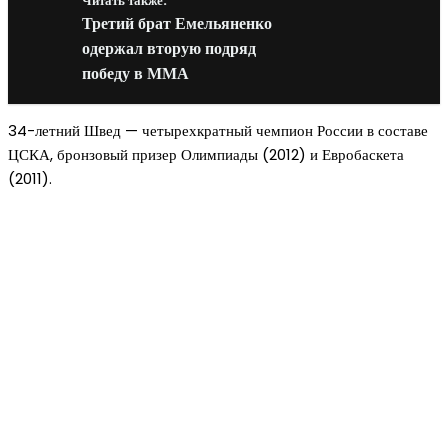
Читать также:
Третий брат Емельяненко
одержал вторую подряд
победу в ММА
34-летний Швед — четырехкратный чемпион России в составе
ЦСКА, бронзовый призер Олимпиады (2012) и Евробаскета
(2011).
Новое на сайте
Интерьер
Отделка квартиры под ключ: современный подх
созданию комфортного пространства