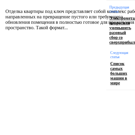
12.07.2026
Предыдущая
Отделка квартиры под ключ представляет собой комплекс раб
статья
направленных на превращение пустого или требующего
Электромета
обновления помещения в полностью готовое для проживания
попросили
уменьшить
пространство. Такой формат...
разовый
сбор со
сверхприбы
Производство полиэтиленовых пакетов с
логотипом: эффективный инструмент бренда
Следующая
статья
Список
17.06.2026
самых
больших
машин в
мире
Девушка в бокале: легендарный номер бурлеска
искусство эффектного представления
11.06.2026