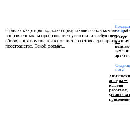
Отделка квартиры под ключ: современный подх
созданию комфортного пространства
12.07.2026
Предыду
Отделка квартиры под ключ представляет собой комплекс раб
статья
направленных на превращение пустого или требующего
Могут
обновления помещения в полностью готовое для проживания
ли
компью
пространство. Такой формат...
заменит
архитек
Производство полиэтиленовых пакетов с
Следующ
логотипом: эффективный инструмент бренда
статья
Химически
анкеры —
17.06.2026
как они
работают,
установка 
применени
Девушка в бокале: легендарный номер бурлеска
искусство эффектного представления
11.06.2026