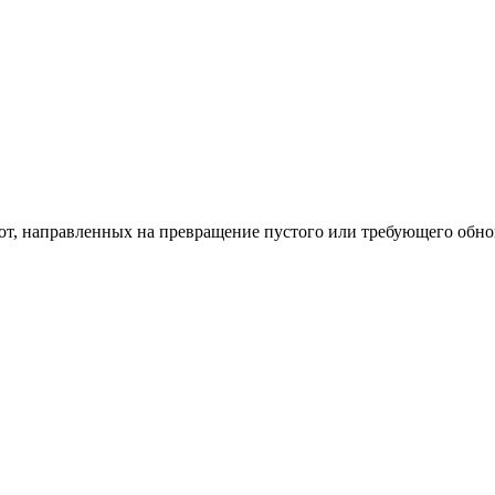
од к созданию комфортного пространства
бот, направленных на превращение пустого или требующего обн
пом: эффективный инструмент бренда
и искусство эффектного представления