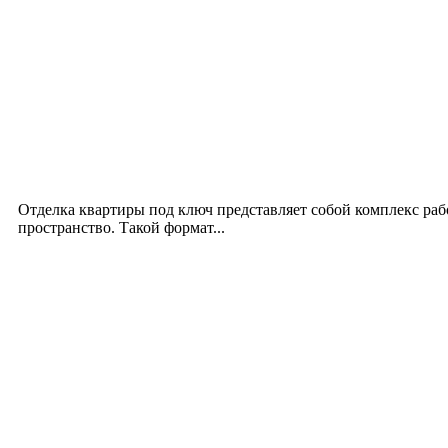
Новое на сайте
Интерьер
Отделка квартиры под ключ: современный подх
12.07.2026
Отделка квартиры под ключ представляет собой комплекс ра
пространство. Такой формат...
Производство полиэтиленовых пакетов с логоти
17.06.2026
Девушка в бокале: легендарный номер бурлеска 
11.06.2026