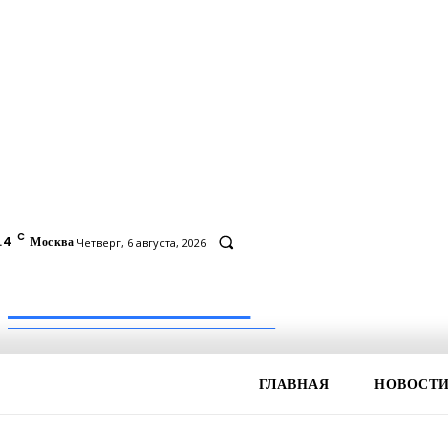
C
.4
Москва
Четверг, 6 августа, 2026
Inform-71.ru
ПРОФЕССИОНАЛЬНЫЕ НОВОСТИ
ГЛАВНАЯ
НОВОСТ