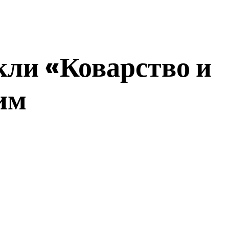
кли «Коварство и
им