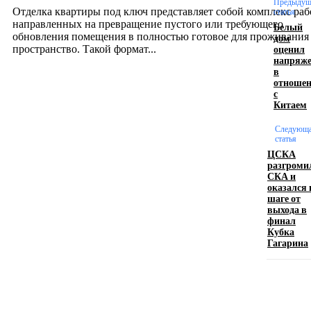
Предыдущ
Отделка квартиры под ключ представляет собой комплекс раб
статья
направленных на превращение пустого или требующего
Белый
обновления помещения в полностью готовое для проживания
дом
оценил
пространство. Такой формат...
напряже
в
отноше
Производство полиэтиленовых пакетов с
с
Китаем
логотипом: эффективный инструмент бренда
Следующ
17.06.2026
статья
ЦСКА
разгроми
СКА и
Девушка в бокале: легендарный номер бурлеска
оказался 
искусство эффектного представления
шаге от
выхода в
11.06.2026
финал
Кубка
Гагарина