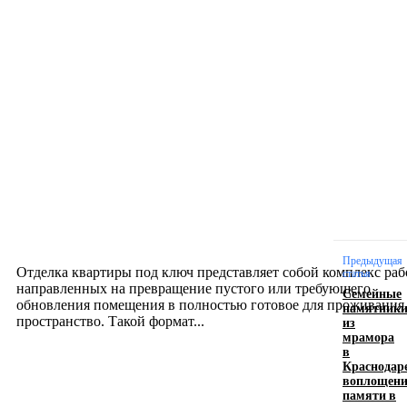
Новое на сайте
Интерьер
Отделка квартиры под ключ: современный подх
созданию комфортного пространства
12.07.2026
Предыдущая
Отделка квартиры под ключ представляет собой комплекс раб
статья
направленных на превращение пустого или требующего
Семейные
обновления помещения в полностью готовое для проживания
памятник
из
пространство. Такой формат...
мрамора
в
Краснодаре
Производство полиэтиленовых пакетов с
воплощени
памяти в
логотипом: эффективный инструмент бренда