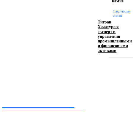
камне
17.06.2026
Следующая
статья
Тигран
Хачатуров:
Девушка в бокале: легендарный номер бурлеска
эксперт в
искусство эффектного представления
управлении
промышленными
11.06.2026
и финансовыми
активами
Inform-71.ru
ПРОФЕССИОНАЛЬНЫЕ НОВОСТИ
Ежедневные актуальные новости, собранные из разных уголков земного шара
нашими корреспондентами