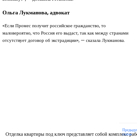
Ольга Лукманова, адвокат
«Если Промес получит российское гражданство, то
маловероятно, что Россия его выдаст, так как между странами
отсутствует договор об экстрадиции», — сказала Лукманова.
Новое на сайте
Интерьер
Отделка квартиры под ключ: современный подх
созданию комфортного пространства
12.07.2026
Предыду
Отделка квартиры под ключ представляет собой комплекс раб
статья