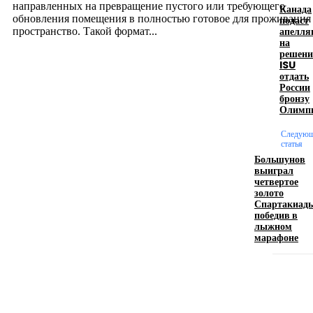
направленных на превращение пустого или требующего
Канада
обновления помещения в полностью готовое для проживания
подаст
апелля
пространство. Такой формат...
на
решени
ISU
Производство полиэтиленовых пакетов с
отдать
России
логотипом: эффективный инструмент бренда
бронзу
Олимп
17.06.2026
Следую
статья
Большунов
Девушка в бокале: легендарный номер бурлеска
выиграл
искусство эффектного представления
четвертое
золото
11.06.2026
Спартакиад
победив в
лыжном
марафоне