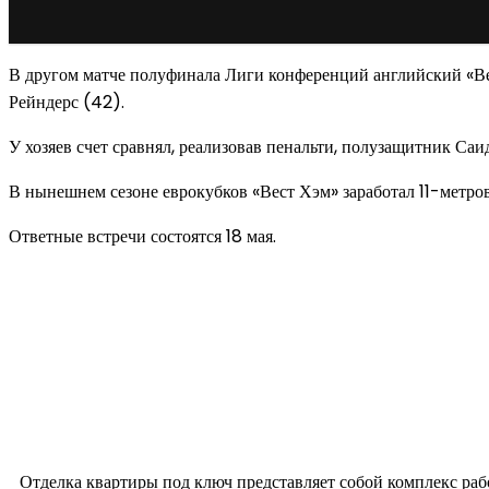
В другом матче полуфинала Лиги конференций английский «Вес
Рейндерс (42).
У хозяев счет сравнял, реализовав пенальти, полузащитник С
В нынешнем сезоне еврокубков «Вест Хэм» заработал 11-метров
Ответные встречи состоятся 18 мая.
Новое на сайте
Интерьер
Отделка квартиры под ключ: современный подх
12.07.2026
Отделка квартиры под ключ представляет собой комплекс ра