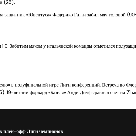
и (26).
ма защитник «Ювентуса» Федерико Гатти забил мяч головой (90
м 1:0. Забитым мячом у итальянской команды отметился полузащ
лю» в полуфинальной игре Лиги конференций. Встреча во Флоре
. 19-летний форвард «Базеля» Анди Диуф сравнял счет на 71 м
» в плей-офф Лиги чемпионов