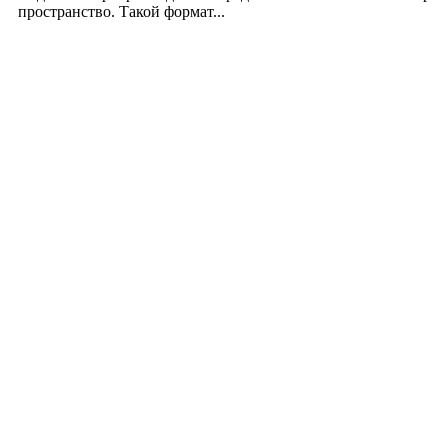
пространство. Такой формат...
Производство полиэтиленовых пакетов с логоти
17.06.2026
Девушка в бокале: легендарный номер бурлеска 
11.06.2026