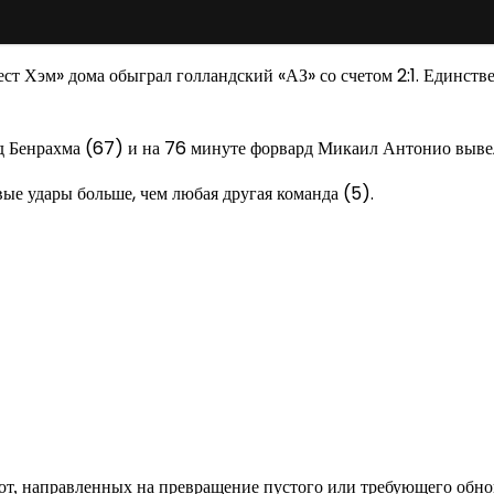
т Хэм» дома обыграл голландский «АЗ» со счетом 2:1. Единств
аид Бенрахма (67) и на 76 минуте форвард Микаил Антонио выве
ые удары больше, чем любая другая команда (5).
од к созданию комфортного пространства
бот, направленных на превращение пустого или требующего обн