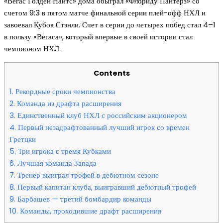
«Вегас Голден Найтс» дома обыграл «Флориду Пантерз» со
счетом 9:3 в пятом матче финальной серии плей-офф НХЛ и
завоевал Кубок Стэнли. Счет в серии до четырех побед стал 4–1
в пользу «Вегаса», который впервые в своей истории стал
чемпионом НХЛ.
Contents
1.
Рекордные сроки чемпионства
2.
Команда из драфта расширения
3.
Единственный клуб НХЛ с российским акционером
4.
Первый незадрафтованный лучший игрок со времен
Гретцки
5.
Три игрока с тремя Кубками
6.
Лучшая команда Запада
7.
Тренер выиграл трофей в дебютном сезоне
8.
Первый капитан клуба, выигравший дебютный трофей
9.
Барбашев — третий бомбардир команды
10.
Команды, проходившие драфт расширения