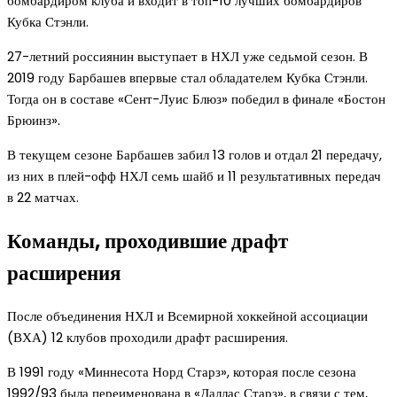
бомбардиром клуба и входит в топ-10 лучших бомбардиров
Кубка Стэнли.
27-летний россиянин выступает в НХЛ уже седьмой сезон. В
2019 году Барбашев впервые стал обладателем Кубка Стэнли.
Тогда он в составе «Сент-Луис Блюз» победил в финале «Бостон
Брюинз».
В текущем сезоне Барбашев забил 13 голов и отдал 21 передачу,
из них в плей-офф НХЛ семь шайб и 11 результативных передач
в 22 матчах.
Команды, проходившие драфт
расширения
После объединения НХЛ и Всемирной хоккейной ассоциации
(ВХА) 12 клубов проходили драфт расширения.
В 1991 году «Миннесота Норд Старз», которая после сезона
1992/93 была переименована в «Даллас Старз», в связи с тем,