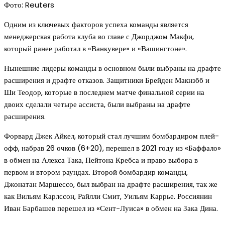
Фото: Reuters
Одним из ключевых факторов успеха команды является
менеджерская работа клуба во главе с Джорджом Макфи,
который ранее работал в «Ванкувере» и «Вашингтоне».
Нынешние лидеры команды в основном были выбраны на драфте
расширения и драфте отказов. Защитники Брейден Макнэбб и
Ши Теодор, которые в последнем матче финальной серии на
двоих сделали четыре ассиста, были выбраны на драфте
расширения.
Форвард Джек Айкел, который стал лучшим бомбардиром плей-
офф, набрав 26 очков (6+20), перешел в 2021 году из «Баффало»
в обмен на Алекса Така, Пейтона Кребса и право выбора в
первом и втором раундах. Второй бомбардир команды,
Джонатан Маршессо, был выбран на драфте расширения, так же
как Вильям Карлссон, Райлли Смит, Уильям Каррье. Россиянин
Иван Барбашев перешел из «Сент-Луиса» в обмен на Зака Дина.