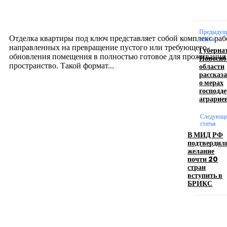
созданию комфортного пространства
12.07.2026
Предыдущ
Отделка квартиры под ключ представляет собой комплекс раб
статья
направленных на превращение пустого или требующего
Губерна
обновления помещения в полностью готовое для проживания
Новосиб
области
пространство. Такой формат...
рассказ
о мерах
господд
Производство полиэтиленовых пакетов с
аграрие
логотипом: эффективный инструмент бренда
Следующ
статья
17.06.2026
В МИД РФ
подтвердил
желание
почти 20
Девушка в бокале: легендарный номер бурлеска
стран
искусство эффектного представления
вступить в
БРИКС
11.06.2026