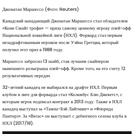
Джонатан Маршессо (Фото: Reuters)
Канадский нападающий Джонатан Маршессо стал обладателем
«Конн Смайт трофи» — приза самому ценному игроку плей-офф
Национальной хоккейной лиги (НХЛ). Форвард стал первым
незадрафтованным игроком после Уэйна Гретцки, который
получил этот приз в 1988 году.
Маршессо забросил 13 шайб, став лучшим снайпером
нынешнего розыгрыша плей-офф. Кроме того, на его счету 12
результативных передач.
32-летний канадец не выбирался на драфте НХЛ. Первым
клубом в лиге для форварда стал «Коламбус Блю Джекетс», с
которым игрок подписал контракт в 2013 году. Также в НХЛ
канадец выступал за «Тампа-Бэй Лайтнинг» и «Флорида
Пантерз». За «Вегас» он выступает с дебютного сезона клуба в
НХЛ (2017/18).