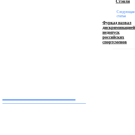
Стэнли
17.06.2026
Следующая
статья
Фуркад назвал
Девушка в бокале: легендарный номер бурлеска
дискриминацией
искусство эффектного представления
недопуск
российских
11.06.2026
спортсменов
Inform-71.ru
ПРОФЕССИОНАЛЬНЫЕ НОВОСТИ
Ежедневные актуальные новости, собранные из разных уголков земного шара
нашими корреспондентами