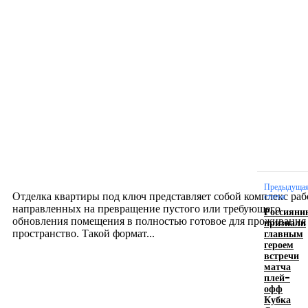
Новое на сайте
Интерьер
Отделка квартиры под ключ: современный подх
созданию комфортного пространства
12.07.2026
Предыдуща
Отделка квартиры под ключ представляет собой комплекс раб
статья
направленных на превращение пустого или требующего
Россияни
обновления помещения в полностью готовое для проживания
признали
главным
пространство. Такой формат...
героем
встречи
матча
Производство полиэтиленовых пакетов с
плей-
офф
логотипом: эффективный инструмент бренда
Кубка