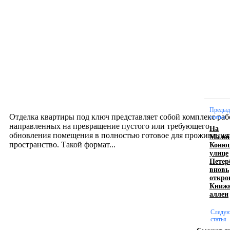
Новое на сайте
Интерьер
Отделка квартиры под ключ: современный подх
созданию комфортного пространства
12.07.2026
Предыд
Отделка квартиры под ключ представляет собой комплекс раб
статья
направленных на превращение пустого или требующего
На
обновления помещения в полностью готовое для проживания
Мало
Коню
пространство. Такой формат...
улице
Петер
вновь
Производство полиэтиленовых пакетов с
откро
Книж
логотипом: эффективный инструмент бренда
аллеи
17.06.2026
Следу
статья