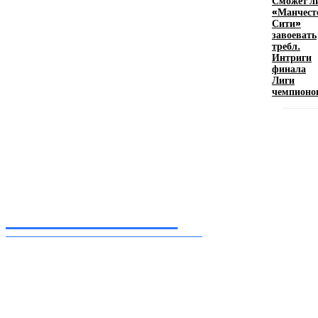
Сможет л
«Манчест
Девушка в бокале: легендарный номер бурлеска
Сити»
искусство эффектного представления
завоевать
требл.
11.06.2026
Интриги
финала
Лиги
чемпионо
Inform-71.ru
ПРОФЕССИОНАЛЬНЫЕ НОВОСТИ
Ежедневные актуальные новости, собранные из разных уголков земного шара
нашими корреспондентами