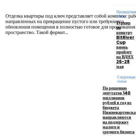
12.07.2026
Предыдуща
Отделка квартиры под ключ представляет собой комплекс раб
статья
направленных на превращение пустого или требующего
Турнир
обновления помещения в полностью готовое для проживания
по
конкуру
пространство. Такой формат...
BitRiver
Cup
вновь
Производство полиэтиленовых пакетов с
пройдет
на ВДНХ
логотипом: эффективный инструмент бренда
26-28
мая
17.06.2026
Следующая
статья
По решению
Девушка в бокале: легендарный номер бурлеска
депутатов 140
искусство эффектного представления
миллионов
рублей в год из
11.06.2026
бюджета
Нижневартовска
направляются
на поддержку
малого и
среднего бизнеса