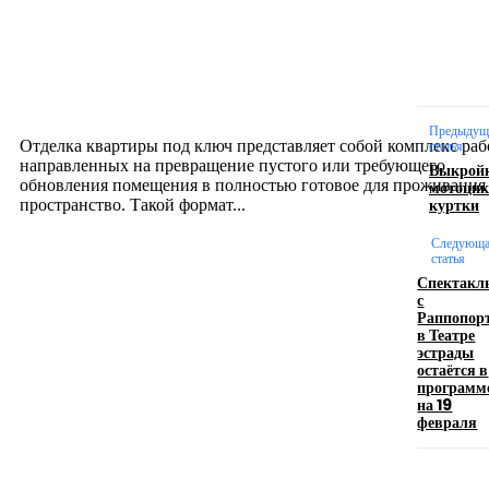
Интерьер
Отделка квартиры под ключ: современный подх
созданию комфортного пространства
12.07.2026
Предыдущ
Отделка квартиры под ключ представляет собой комплекс раб
статья
направленных на превращение пустого или требующего
Выкрой
обновления помещения в полностью готовое для проживания
мотоцик
куртки
пространство. Такой формат...
Следующ
статья
Производство полиэтиленовых пакетов с
Спектакл
логотипом: эффективный инструмент бренда
с
Раппопор
в Театре
17.06.2026
эстрады
остаётся в
программ
на 19
Девушка в бокале: легендарный номер бурлеска
февраля
искусство эффектного представления
11.06.2026