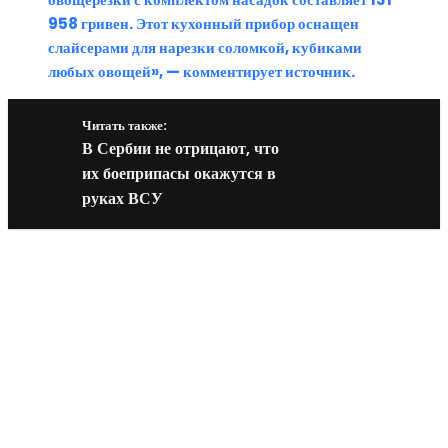
958 гривен. Этот кухонный прибор оснащен
слайсерами для нарезки соломкой, кубиками
любых овощей», — комментирует источник.
Читать также:
В Сербии не отрицают, что
их боеприпасы окажутся в
руках ВСУ
Новое на сайте
Интерьер
Отделка квартиры под ключ: современный подх