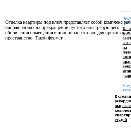
созданию комфортного пространства
12.07.2026
Пред
Отделка квартиры под ключ представляет собой комплекс раб
стать
направленных на превращение пустого или требующего
Как
обновления помещения в полностью готовое для проживания
мож
быт
пространство. Такой формат...
жиз
на
план
Производство полиэтиленовых пакетов с
кот
вра
логотипом: эффективный инструмент бренда
вок
чер
17.06.2026
дыр
След
стать
Девушка в бокале: легендарный номер бурлеска
В столиц
искусство эффектного представления
рекордн
выросло
11.06.2026
количес
квартир
студий