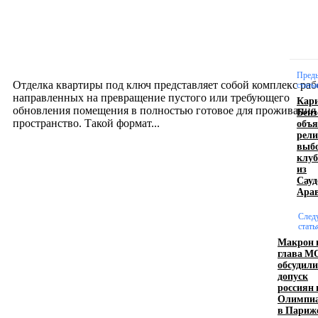
Интерьер
Отделка квартиры под ключ: современный подх
созданию комфортного пространства
12.07.2026
Пред
Отделка квартиры под ключ представляет собой комплекс раб
стать
направленных на превращение пустого или требующего
Кар
обновления помещения в полностью готовое для проживания
Бенз
объя
пространство. Такой формат...
рели
выб
клуб
Производство полиэтиленовых пакетов с
из
Сауд
логотипом: эффективный инструмент бренда
Ара
17.06.2026
След
стать
Макрон 
глава М
Девушка в бокале: легендарный номер бурлеска
обсудили
искусство эффектного представления
допуск
россиян 
11.06.2026
Олимпи
в Париж