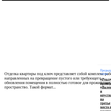
Новое на сайте
Интерьер
Отделка квартиры под ключ: современный подх
созданию комфортного пространства
12.07.2026
Предыд
Отделка квартиры под ключ представляет собой комплекс раб
статья
направленных на превращение пустого или требующего
«Реал
обновления помещения в полностью готовое для проживания
проиг
«Вале
пространство. Такой формат...
и
опусти
на
Производство полиэтиленовых пакетов с
третье
место 
логотипом: эффективный инструмент бренда