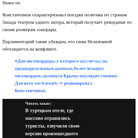
Новости.
Константинов охарактеризовал поездки политика по странам
Запада театром одного актера, который получает рекордные по
своим размерам гонорары.
Парламентарий также убежден, что глава Незалежной
обогащается на конфликте.
«Для миллиардера, у которого на счетах, по
предварительным данным, более четырех
миллиардов, активы в Крыму выглядят смешно.
Для него это блохи», — резюмировал
Константинов.
Читать также:
В турецком отеле, где
массово отравились
туристы, озвучили свою
версию произошедшего