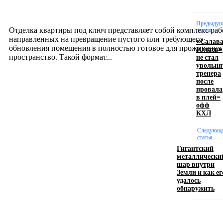
созданию комфортного пространства
12.07.2026
Предыдущ
Отделка квартиры под ключ представляет собой комплекс раб
статья
направленных на превращение пустого или требующего
«Салав
обновления помещения в полностью готовое для проживания
Юлаев»
не стал
пространство. Такой формат...
увольня
тренера
после
Производство полиэтиленовых пакетов с
провала
в плей-
логотипом: эффективный инструмент бренда
офф
КХЛ
17.06.2026
Следующ
статья
Гигантский
Девушка в бокале: легендарный номер бурлеска
металлически
искусство эффектного представления
шар внутри
Земли и как ег
11.06.2026
удалось
обнаружить