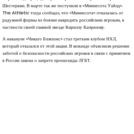
Шестеркин. В марте так же поступили в «Миннесота Уайлд».
The Athletic тогда сообщал, что «Миннесота» отказалась от
радужной формы из боязни навредить российским игрокам, в
частности своей главной звезде Кириллу Капризову.
А накануне «Чикаго Блэкхокс» стал третьим клубом НХЛ,
который отказался от этой акции. В команде объяснили решение
заботой о безопасности российских игроков в связи с принятием
в России закона о запрете пропаганды ЛГБТ.
Новое на сайте
Интерьер
Отделка квартиры под ключ: современный подх