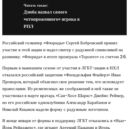
Читать также:
Дзюба назвал самого
«отмороженного» игрока в
РПЛ
Российский голкипер «Флориды» Сергей Бобровский принял
участие в этой акции и надел свитер с радужной символикой на
разминку. «Флорида» в итоге проиграла «Торонто» со счетом 2:6.
Первым в нынешнем сезоне от участия в ЛГБТ-акции в НХЛ
отказался российский защитник «Филадельфия Флайерз» Иван
Проворов, который объяснил свое решение тем, что исповедует
православие. Из религиозных же соображений в ней также не
участвовал в марте вратарь «Сан-Хосе Шаркс» Джеймс Реймер,
но его российские одноклубники Александр Барабанов и
Николай Кныжов надели форму с радужным логотипом.
В конце января от формы в поддержку ЛГБТ отказались в «Нью-
Йорк Рейнджерс», где играют Артемий Панарин и Игорь