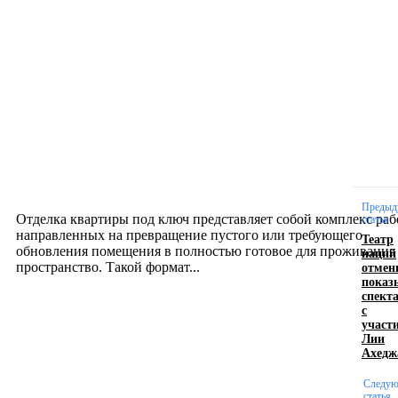
Новое на сайте
Интерьер
Отделка квартиры под ключ: современный подх
созданию комфортного пространства
12.07.2026
Предыд
Отделка квартиры под ключ представляет собой комплекс раб
статья
направленных на превращение пустого или требующего
Театр
обновления помещения в полностью готовое для проживания
наций
отмен
пространство. Такой формат...
показ
спект
с
Производство полиэтиленовых пакетов с
участ
Лии
логотипом: эффективный инструмент бренда
Ахедж
17.06.2026
Следу
статья