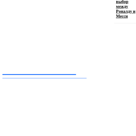
выбор
11.06.2026
между
Роналду и
Месси
Inform-71.ru
ПРОФЕССИОНАЛЬНЫЕ НОВОСТИ
Ежедневные актуальные новости, собранные из разных уголков земного шара
нашими корреспондентами
━ Присоединяйся
Facebook
Instagram
Telegram
TikTok
Twitter
Youtube