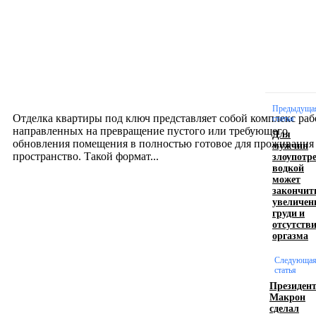
Новое на сайте
Интерьер
Отделка квартиры под ключ: современный подх
созданию комфортного пространства
12.07.2026
Предыдуща
Отделка квартиры под ключ представляет собой комплекс раб
статья
направленных на превращение пустого или требующего
Для
обновления помещения в полностью готовое для проживания
мужчин
злоупотр
пространство. Такой формат...
водкой
может
закончит
Производство полиэтиленовых пакетов с
увеличен
груди и
логотипом: эффективный инструмент бренда
отсутств
оргазма
17.06.2026
Следующа
статья
Президен
Девушка в бокале: легендарный номер бурлеска
Макрон
искусство эффектного представления
сделал