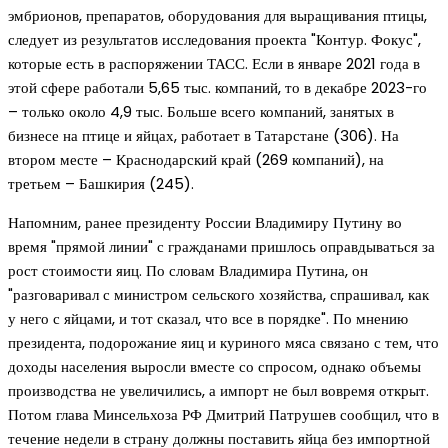
эмбрионов, препаратов, оборудования для выращивания птицы,
следует из результатов исследования проекта "Контур. Фокус",
которые есть в распоряжении ТАСС. Если в январе 2021 года в
этой сфере работали 5,65 тыс. компаний, то в декабре 2023-го
– только около 4,9 тыс. Больше всего компаний, занятых в
бизнесе на птице и яйцах, работает в Татарстане (306). На
втором месте – Краснодарский край (269 компаний), на
третьем – Башкирия (245).
Напомним, ранее президенту России Владимиру Путину во
время "прямой линии" с гражданами пришлось оправдываться за
рост стоимости яиц. По словам Владимира Путина, он
"разговаривал с министром сельского хозяйства, спрашивал, как
у него с яйцами, и тот сказал, что все в порядке". По мнению
президента, подорожание яиц и куриного мяса связано с тем, что
доходы населения выросли вместе со спросом, однако объемы
производства не увеличились, а импорт не был вовремя открыт.
Потом глава Минсельхоза РФ Дмитрий Патрушев сообщил, что в
течение недели в страну должны поставить яйца без импортной