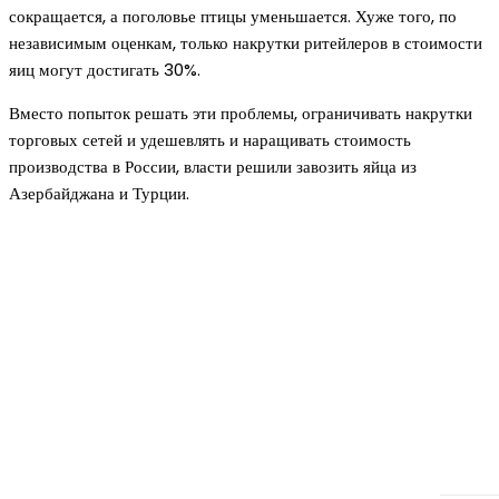
сокращается, а поголовье птицы уменьшается. Хуже того, по
независимым оценкам, только накрутки ритейлеров в стоимости
яиц могут достигать 30%.
Вместо попыток решать эти проблемы, ограничивать накрутки
торговых сетей и удешевлять и наращивать стоимость
производства в России, власти решили завозить яйца из
Азербайджана и Турции.
Новое на сайте
Интерьер
Отделка квартиры под ключ: современный подх
созданию комфортного пространства