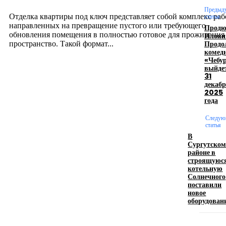
12.07.2026
Предыд
Отделка квартиры под ключ представляет собой комплекс раб
статья
направленных на превращение пустого или требующего
Продю
обновления помещения в полностью готовое для проживания
Илоян
Продо
пространство. Такой формат...
комед
«Чебу
выйде
Производство полиэтиленовых пакетов с
31
декаб
логотипом: эффективный инструмент бренда
2025
года
17.06.2026
Следую
статья
В
Девушка в бокале: легендарный номер бурлеска
Сургутско
искусство эффектного представления
районе в
строящуюс
11.06.2026
котельную
Солнечного
поставили
новое
оборудован