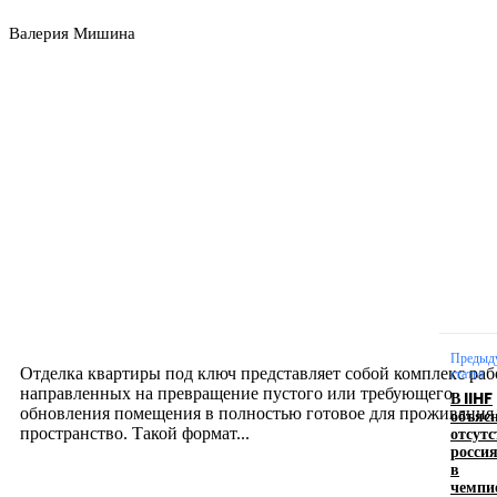
Валерия Мишина
Новое на сайте
Интерьер
Отделка квартиры под ключ: современный подх
созданию комфортного пространства
12.07.2026
Предыд
Отделка квартиры под ключ представляет собой комплекс раб
статья
направленных на превращение пустого или требующего
В IIHF
обновления помещения в полностью готовое для проживания
объяс
отсутс
пространство. Такой формат...
росси
в
чемпи