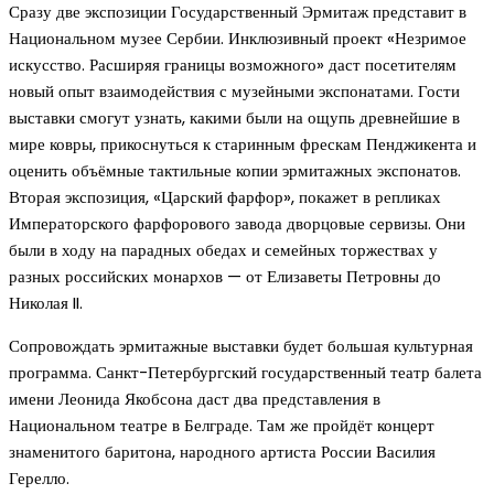
Сразу две экспозиции Государственный Эрмитаж представит в
Национальном музее Сербии. Инклюзивный проект «Незримое
искусство. Расширяя границы возможного» даст посетителям
новый опыт взаимодействия с музейными экспонатами. Гости
выставки смогут узнать, какими были на ощупь древнейшие в
мире ковры, прикоснуться к старинным фрескам Пенджикента и
оценить объёмные тактильные копии эрмитажных экспонатов.
Вторая экспозиция, «Царский фарфор», покажет в репликах
Императорского фарфорового завода дворцовые сервизы. Они
были в ходу на парадных обедах и семейных торжествах у
разных российских монархов — от Елизаветы Петровны до
Николая II.
Сопровождать эрмитажные выставки будет большая культурная
программа. Санкт-Петербургский государственный театр балета
имени Леонида Якобсона даст два представления в
Национальном театре в Белграде. Там же пройдёт концерт
знаменитого баритона, народного артиста России Василия
Герелло.