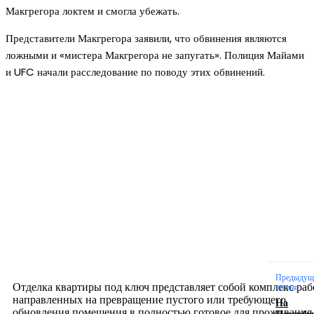
Макгрегора локтем и смогла убежать.
Представители Макгрегора заявили, что обвинения являются
ложными и «мистера Макгрегора не запугать». Полиция Майами
и UFC начали расследование по поводу этих обвинений.
Новое на сайте
Интерьер
Отделка квартиры под ключ: современный подх
созданию комфортного пространства
12.07.2026
Предыдущ
Отделка квартиры под ключ представляет собой комплекс раб
статья
направленных на превращение пустого или требующего
На
обновления помещения в полностью готовое для проживания