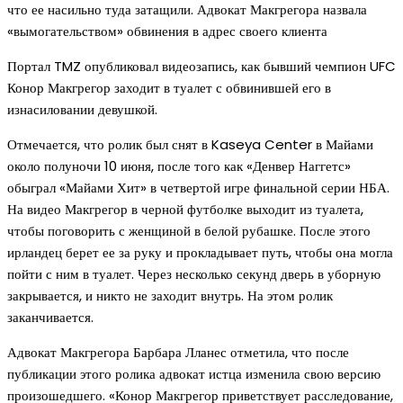
что ее насильно туда затащили. Адвокат Макгрегора назвала
«вымогательством» обвинения в адрес своего клиента
Портал TMZ опубликовал видеозапись, как бывший чемпион UFC
Конор Макгрегор заходит в туалет с обвинившей его в
изнасиловании девушкой.
Отмечается, что ролик был снят в Kaseya Center в Майами
около полуночи 10 июня, после того как «Денвер Наггетс»
обыграл «Майами Хит» в четвертой игре финальной серии НБА.
На видео Макгрегор в черной футболке выходит из туалета,
чтобы поговорить с женщиной в белой рубашке. После этого
ирландец берет ее за руку и прокладывает путь, чтобы она могла
пойти с ним в туалет. Через несколько секунд дверь в уборную
закрывается, и никто не заходит внутрь. На этом ролик
заканчивается.
Адвокат Макгрегора Барбара Лланес отметила, что после
публикации этого ролика адвокат истца изменила свою версию
произошедшего. «Конор Макгрегор приветствует расследование,