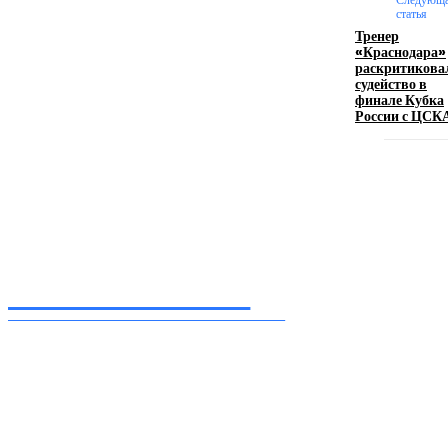
статья
Тренер
Девушка в бокале: легендарный номер бурлеска
«Краснодара»
искусство эффектного представления
раскритикова
судейство в
11.06.2026
финале Кубка
России с ЦСК
Inform-71.ru
ПРОФЕССИОНАЛЬНЫЕ НОВОСТИ
Ежедневные актуальные новости, собранные из разных уголков земного шара
нашими корреспондентами
━ Присоединяйся