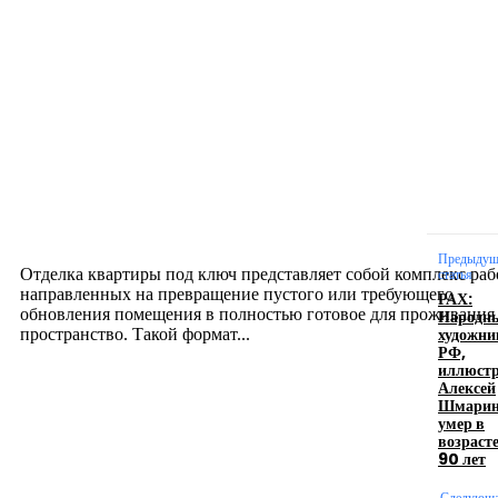
Новое на сайте
Интерьер
Отделка квартиры под ключ: современный подх
созданию комфортного пространства
12.07.2026
Предыдущ
Отделка квартиры под ключ представляет собой комплекс раб
статья
направленных на превращение пустого или требующего
РАХ:
обновления помещения в полностью готовое для проживания
Народн
художни
пространство. Такой формат...
РФ,
иллюст
Алексей
Производство полиэтиленовых пакетов с
Шмарин
умер в
логотипом: эффективный инструмент бренда
возраст
90 лет
17.06.2026
Следующ