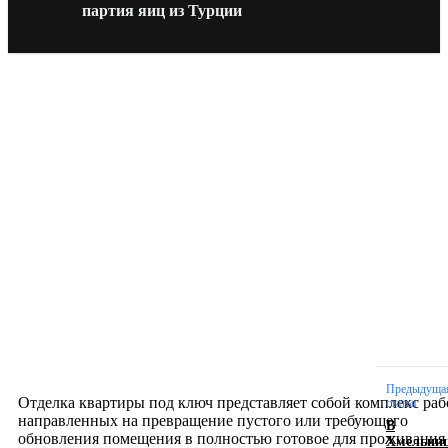
партия яиц из Турции
Новое на сайте
Интерьер
Отделка квартиры под ключ: современный подх
созданию комфортного пространства
12.07.2026
Предыдуща
Отделка квартиры под ключ представляет собой комплекс раб
статья
направленных на превращение пустого или требующего
В
обновления помещения в полностью готовое для проживания
Хмельни