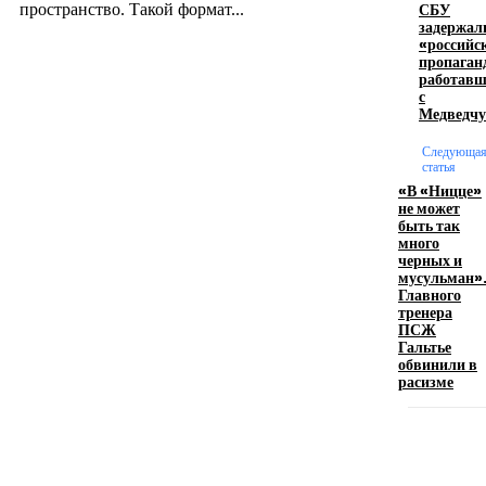
СБУ
пространство. Такой формат...
задержал
«российс
пропаган
Производство полиэтиленовых пакетов с
работавш
с
логотипом: эффективный инструмент бренда
Медведч
17.06.2026
Следующа
статья
«В «Ницце»
не может
Девушка в бокале: легендарный номер бурлеска
быть так
искусство эффектного представления
много
черных и
11.06.2026
мусульман»
Главного
тренера
ПСЖ
Гальтье
обвинили в
расизме