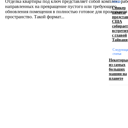
Отделка квартиры под ключ представляет собой комплекс раб
статья
направленных на превращение пустого или требующего
Спикер
обновления помещения в полностью готовое для проживания
палаты
предста
пространство. Такой формат...
США
собирает
встрети
Производство полиэтиленовых пакетов с
с главой
Тайваня
логотипом: эффективный инструмент бренда
Следующа
17.06.2026
статья
Некоторы
из самых
больших
Девушка в бокале: легендарный номер бурлеска
машин на
искусство эффектного представления
планете
11.06.2026