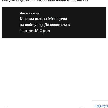
выгодные сделки со СМИ и лицензионные соглашения.
Читать также:
Каковы шансы Медведева
на победу над Джоковичем в
финале US Open
Новое на сайте
Интерьер
Отделка квартиры под ключ: современный подх
созданию комфортного пространства
12.07.2026
Предыдущ