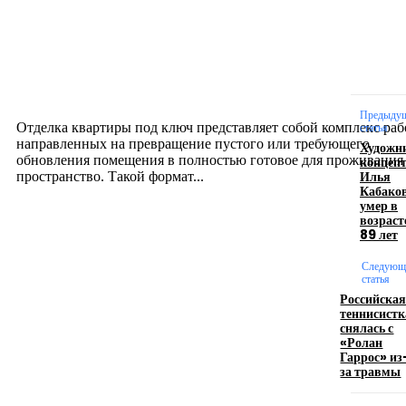
Интерьер
Отделка квартиры под ключ: современный подх
созданию комфортного пространства
12.07.2026
Предыду
Отделка квартиры под ключ представляет собой комплекс раб
статья
направленных на превращение пустого или требующего
Художн
обновления помещения в полностью готовое для проживания
концеп
Илья
пространство. Такой формат...
Кабако
умер в
возраст
Производство полиэтиленовых пакетов с
89 лет
логотипом: эффективный инструмент бренда
Следующ
статья
17.06.2026
Российска
теннисистк
снялась с
«Ролан
Девушка в бокале: легендарный номер бурлеска
Гаррос» из
искусство эффектного представления
за травмы
11.06.2026