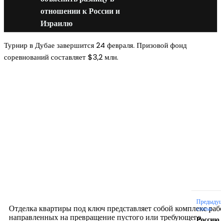
отношении к России и
Израилю
Турнир в Дубае завершится 24 февраля. Призовой фонд
соревнований составляет $3,2 млн.
Новое на сайте
Интерьер
Отделка квартиры под ключ: современный подх
созданию комфортного пространства
12.07.2026
Предыду
Отделка квартиры под ключ представляет собой комплекс раб
статья
направленных на превращение пустого или требующего
Россию