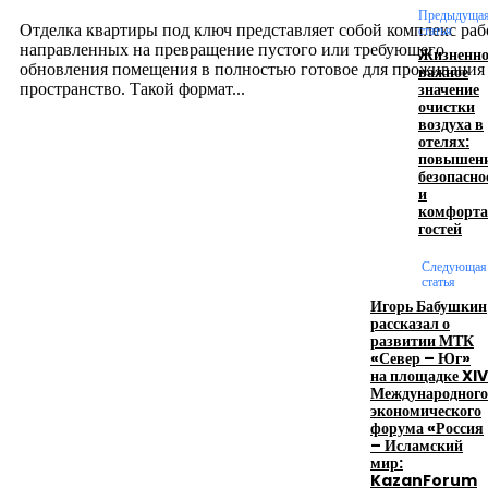
12.07.2026
Предыдуща
Отделка квартиры под ключ представляет собой комплекс раб
статья
направленных на превращение пустого или требующего
Жизненн
обновления помещения в полностью готовое для проживания
важное
значение
пространство. Такой формат...
очистки
воздуха в
отелях:
Производство полиэтиленовых пакетов с
повышен
безопасно
логотипом: эффективный инструмент бренда
и
комфорта
17.06.2026
гостей
Следующая
статья
Девушка в бокале: легендарный номер бурлеска
Игорь Бабушкин
искусство эффектного представления
рассказал о
развитии МТК
11.06.2026
«Север – Юг»
на площадке XIV
Международного
экономического
форума «Россия
– Исламский
мир:
KazanForum