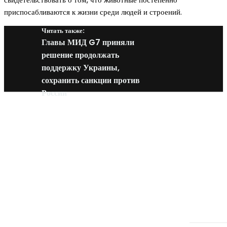
приспосабливаются к жизни среди людей и строений.
Читать также:
Главы МИД G7 приняли
решение продолжать
поддержку Украины,
сохранить санкции против
России
Новое на сайте
Интерьер
Отделка квартиры под ключ: современный подх
созданию комфортного пространства