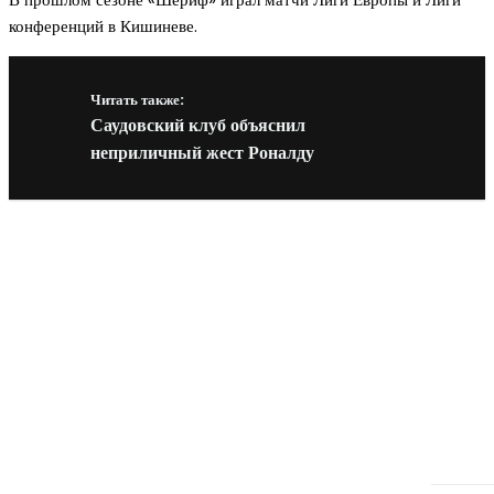
конференций в Кишиневе.
Читать также:
Саудовский клуб объяснил
неприличный жест Роналду
Новое на сайте
Интерьер
Отделка квартиры под ключ: современный подх
созданию комфортного пространства