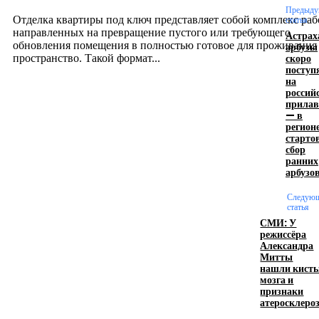
12.07.2026
Предыду
Отделка квартиры под ключ представляет собой комплекс раб
статья
направленных на превращение пустого или требующего
Астрах
обновления помещения в полностью готовое для проживания
арбузы
скоро
пространство. Такой формат...
поступ
на
россий
Производство полиэтиленовых пакетов с
прила
— в
логотипом: эффективный инструмент бренда
регион
старто
17.06.2026
сбор
ранних
арбузо
Девушка в бокале: легендарный номер бурлеска
Следую
искусство эффектного представления
статья
СМИ: У
11.06.2026
режиссёра
Александра
Митты
нашли кист
мозга и
признаки
атеросклеро