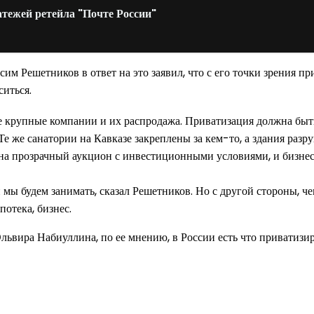
атежей ретейла "Почте России"
 Решетников в ответ на это заявил, что с его точки зрения пр
ситься.
ове крупные компании и их распродажа. Приватизация должна быть
. Те же санатории на Кавказе закреплены за кем-то, а здания ра
а прозрачный аукцион с инвестиционными условиями, и бизнес с
и мы будем занимать, сказал Решетников. Но с другой стороны, ч
потека, бизнес.
ьвира Набиуллина, по ее мнению, в России есть что приватизир