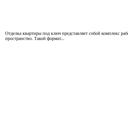
Интерьер
Отделка квартиры под ключ: современный подх
12.07.2026
Отделка квартиры под ключ представляет собой комплекс ра
пространство. Такой формат...
Производство полиэтиленовых пакетов с логоти
17.06.2026
Девушка в бокале: легендарный номер бурлеска 
11.06.2026