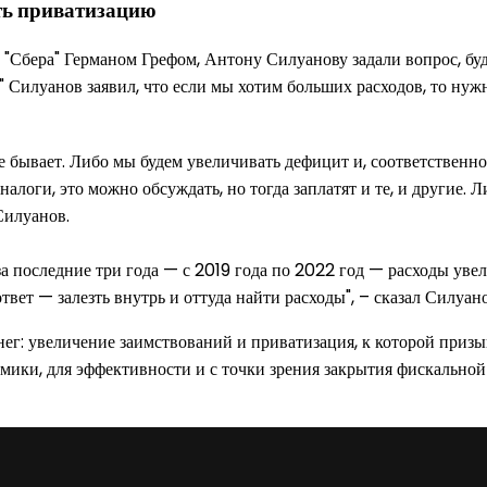
ить приватизацию
 "Сбера" Германом Грефом, Антону Силуанову задали вопрос, б
 Силуанов заявил, что если мы хотим больших расходов, то нужно
е бывает. Либо мы будем увеличивать дефицит и, соответственно, 
налоги, это можно обсуждать, но тогда заплатят и те, и другие
Силуанов.
последние три года — с 2019 года по 2022 год — расходы увеличи
ет — залезть внутрь и оттуда найти расходы", – сказал Силуано
енег: увеличение заимствований и приватизация, к которой при
мики, для эффективности и с точки зрения закрытия фискальной