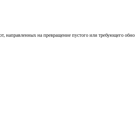
од к созданию комфортного пространства
бот, направленных на превращение пустого или требующего обн
пом: эффективный инструмент бренда
и искусство эффектного представления