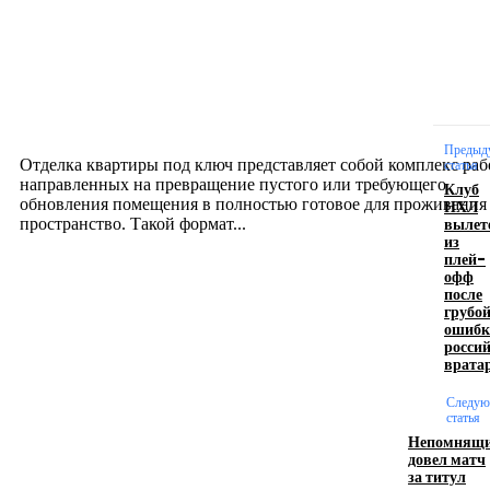
Интерьер
Отделка квартиры под ключ: современный подх
созданию комфортного пространства
12.07.2026
Предыд
Отделка квартиры под ключ представляет собой комплекс раб
статья
направленных на превращение пустого или требующего
Клуб
обновления помещения в полностью готовое для проживания
НХЛ
вылет
пространство. Такой формат...
из
плей-
офф
Производство полиэтиленовых пакетов с
после
грубо
логотипом: эффективный инструмент бренда
ошибк
россий
17.06.2026
врата
Следу
статья
Девушка в бокале: легендарный номер бурлеска
Непомнящ
искусство эффектного представления
довел матч
за титул