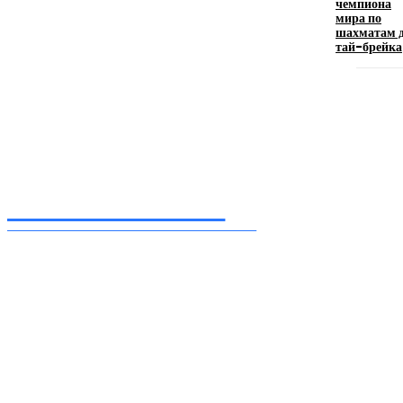
11.06.2026
чемпиона
мира по
шахматам 
тай-брейка
Inform-71.ru
ПРОФЕССИОНАЛЬНЫЕ НОВОСТИ
Ежедневные актуальные новости, собранные из разных уголков земного шара
нашими корреспондентами
━ Присоединяйся
Facebook
Instagram
Telegram
TikTok
Twitter
Youtube